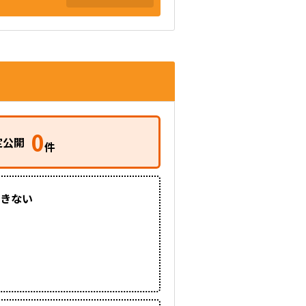
0
定公開
件
きない